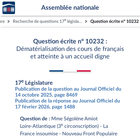
Accèder
Aller au contenu
Aller en bas de la page
Assemblée nationale
à la
page
e
ure
Recherche de questions 17
législature
Question écrite n° 10232
d'accueil
Question écrite n° 10232 :
Dématérialisation des cours de français
et atteinte à un accueil digne
e
17
Législature
Publication de la question au Journal Officiel du
14 octobre 2025, page 8469
Publication de la réponse au Journal Officiel du
17 février 2026, page 1488
Question de :
Mme Ségolène Amiot
e
Loire-Atlantique (3
circonscription) - La
France insoumise - Nouveau Front Populaire