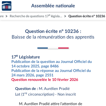
Accèder
Aller au contenu
Aller en bas de la page
Assemblée nationale
à la
page
e
ure
Recherche de questions 17
législature
Question écrite n° 10236
d'accueil
Question écrite n° 10236 :
Baisse de la rémunération des apprentis
e
17
Législature
Publication de la question au Journal Officiel du
14 octobre 2025, page 8486
Publication de la réponse au Journal Officiel du
24 mars 2026, page 2551
Question renouvelée le 10 février 2026
Question de :
M. Aurélien Pradié
re
Lot (1
circonscription) - Non inscrit
M. Aurélien Pradié attire l'attention de