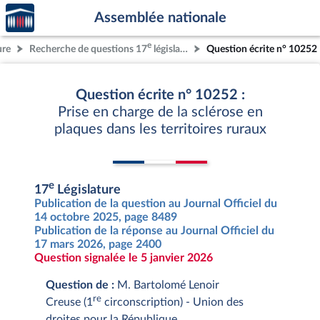
Accèder
Aller au contenu
Aller en bas de la page
Assemblée nationale
à la
page
e
ure
Recherche de questions 17
législature
Question écrite n° 10252
d'accueil
Question écrite n° 10252 :
Prise en charge de la sclérose en
plaques dans les territoires ruraux
e
17
Législature
Publication de la question au Journal Officiel du
14 octobre 2025, page 8489
Publication de la réponse au Journal Officiel du
17 mars 2026, page 2400
Question signalée le 5 janvier 2026
Question de :
M. Bartolomé Lenoir
re
Creuse (1
circonscription) - Union des
droites pour la République