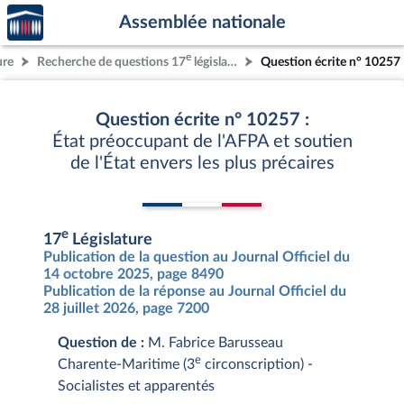
Accèder
Aller au contenu
Aller en bas de la page
Assemblée nationale
à la
page
e
ure
Recherche de questions 17
législature
Question écrite n° 10257
d'accueil
Question écrite n° 10257 :
État préoccupant de l'AFPA et soutien
de l'État envers les plus précaires
e
17
Législature
Publication de la question au Journal Officiel du
14 octobre 2025, page 8490
Publication de la réponse au Journal Officiel du
28 juillet 2026, page 7200
Question de :
M. Fabrice Barusseau
e
Charente-Maritime (3
circonscription) -
Socialistes et apparentés