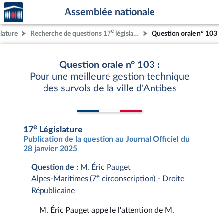
Accèder
Aller au contenu
Aller en bas de la page
Assemblée nationale
à la
page
e
slature
Recherche de questions 17
législature
Question orale n° 103
d'accueil
Question orale n° 103 :
Pour une meilleure gestion technique
des survols de la ville d'Antibes
e
17
Législature
Publication de la question au Journal Officiel du
28 janvier 2025
Question de :
M. Éric Pauget
e
Alpes-Maritimes (7
circonscription) - Droite
Républicaine
M. Éric Pauget appelle l'attention de M.