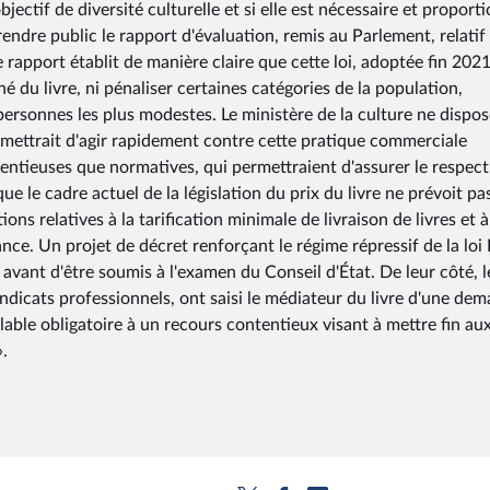
bjectif de diversité culturelle et si elle est nécessaire et proport
rendre public le rapport d'évaluation, remis au Parlement, relatif
Ce rapport établit de manière claire que cette loi, adoptée fin 2021
é du livre, ni pénaliser certaines catégories de la population,
ersonnes les plus modestes. Le ministère de la culture ne dispos
rmettrait d'agir rapidement contre cette pratique commerciale
ontentieuses que normatives, qui permettraient d'assurer le respect
 que le cadre actuel de la législation du prix du livre ne prévoit pa
ns relatives à la tarification minimale de livraison de livres et à
ance. Un projet de décret renforçant le régime répressif de la loi
e, avant d'être soumis à l'examen du Conseil d'État. De leur côté, l
syndicats professionnels, ont saisi le médiateur du livre d'une de
lable obligatoire à un recours contentieux visant à mettre fin au
».