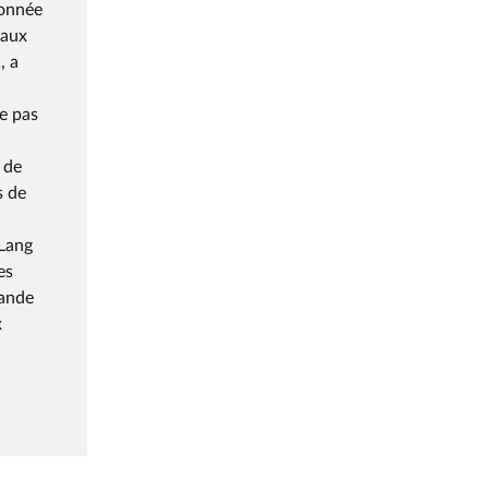
ionnée
 aux
, a
e pas
 de
s de
 Lang
es
mande
x