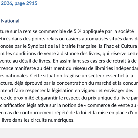
il 2026, page 2915
 National
ture sur la remise commerciale de 5 % appliquée par la société
irés dans des points relais ou casiers automatisés situés dans d
cée par le Syndicat de la librairie française, la Fnac et Cultura
ant les conditions de vente à distance des livres, qui réserve cett
te au détail de livres. En assimilant ses casiers de retrait à de 
ence manifeste au détriment du réseau de librairies indépenda
s nationales. Cette situation fragilise un secteur essentiel à la
a lecture, déjà éprouvé par la concentration du marché et la concu
tend faire respecter la législation en vigueur et envisager des
de proximité et garantir le respect du prix unique du livre par
arification législative sur la notion de « commerce de vente au 
 en cas de contournement répété de la loi et la mise en place d'un
 livre dans les circuits numériques.