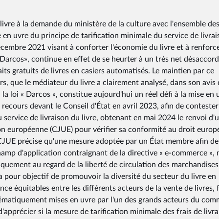
ivre à la demande du ministère de la culture avec l'ensemble de
se en uvre du principe de tarification minimale du service de livra
décembre 2021 visant à conforter l'économie du livre et à renforc
oi Darcos», continue en effet de se heurter à un très net désaccord
aits gratuits de livres en casiers automatisés. Le maintien par ce
ers, que le médiateur du livre a clairement analysé, dans son avis
 loi « Darcos », constitue aujourd'hui un réel défi à la mise en 
n recours devant le Conseil d'État en avril 2023, afin de contester
u service de livraison du livre, obtenant en mai 2024 le renvoi d'
nion européenne (CJUE) pour vérifier sa conformité au droit europ
CJUE précise qu'une mesure adoptée par un État membre afin de
champ d'application contraignant de la directive « e-commerce », 
uniquement au regard de la liberté de circulation des marchandises
t a pour objectif de promouvoir la diversité du secteur du livre en
ce équitables entre les différents acteurs de la vente de livres, 
ystématiquement mises en uvre par l'un des grands acteurs du co
d'apprécier si la mesure de tarification minimale des frais de livr