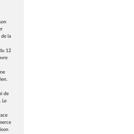
s
ison
er
 de la
 du 12
uvre
une
éen.
ni de
. Le
face
mmerce
aison