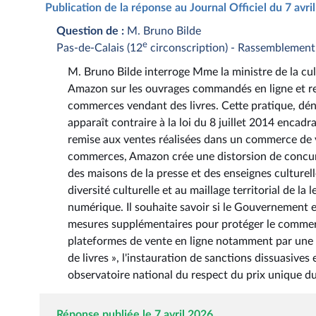
Publication de la réponse au Journal Officiel du 7 avr
Question de :
M. Bruno Bilde
e
Pas-de-Calais (12
circonscription) - Rassemblement
M. Bruno Bilde interroge Mme la ministre de la cul
Amazon sur les ouvrages commandés en ligne et ret
commerces vendant des livres. Cette pratique, dénon
apparaît contraire à la loi du 8 juillet 2014 encadr
remise aux ventes réalisées dans un commerce de ven
commerces, Amazon crée une distorsion de concurr
des maisons de la presse et des enseignes culturelle
diversité culturelle et au maillage territorial de l
numérique. Il souhaite savoir si le Gouvernement en
mesures supplémentaires pour protéger le commerce 
plateformes de vente en ligne notamment par une cl
de livres », l'instauration de sanctions dissuasives
observatoire national du respect du prix unique du
Réponse publiée le 7 avril 2026