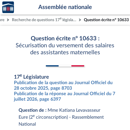
Accèder
Aller au contenu
Aller en bas de la page
Assemblée nationale
à la
page
e
ure
Recherche de questions 17
législature
Question écrite n° 10633
d'accueil
Question écrite n° 10633 :
Sécurisation du versement des salaires
des assistantes maternelles
e
17
Législature
Publication de la question au Journal Officiel du
28 octobre 2025, page 8703
Publication de la réponse au Journal Officiel du 7
juillet 2026, page 6397
Question de :
Mme Katiana Levavasseur
e
Eure (2
circonscription) - Rassemblement
National