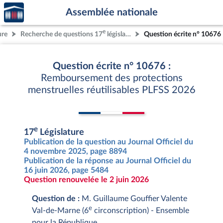
Accèder
Aller au contenu
Aller en bas de la page
Assemblée nationale
à la
page
e
ure
Recherche de questions 17
législature
Question écrite n° 10676
d'accueil
Question écrite n° 10676 :
Remboursement des protections
menstruelles réutilisables PLFSS 2026
e
17
Législature
Publication de la question au Journal Officiel du
4 novembre 2025, page 8894
Publication de la réponse au Journal Officiel du
16 juin 2026, page 5484
Question renouvelée le 2 juin 2026
Question de :
M. Guillaume Gouffier Valente
e
Val-de-Marne (6
circonscription) - Ensemble
pour la République