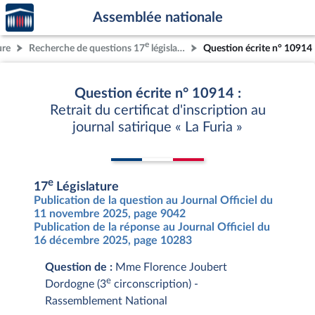
Accèder
Aller au contenu
Aller en bas de la page
Assemblée nationale
à la
page
e
ure
Recherche de questions 17
législature
Question écrite n° 10914
d'accueil
Question écrite n° 10914 :
Retrait du certificat d'inscription au
journal satirique « La Furia »
e
17
Législature
Publication de la question au Journal Officiel du
11 novembre 2025, page 9042
Publication de la réponse au Journal Officiel du
16 décembre 2025, page 10283
Question de :
Mme Florence Joubert
e
Dordogne (3
circonscription) -
Rassemblement National