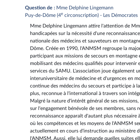
Question de :
Mme Delphine Lingemann
e
Puy-de-Dôme (4
circonscription) - Les Démocrates
Mme Delphine Lingemann attire l'attention de Mme 
handicapées sur la nécessité d'une reconnaissance 
nationale des médecins et sauveteurs en montagne
Dôme. Créée en 1990, l'ANMSM regroupe la majorit
participant aux missions de secours en montagne en
mobilisant des médecins qualifiés pour intervenir
services du SAMU. L'association joue également un 
interuniversitaire de médecine et d'urgences en mo
continue des médecins du secours et participe à l
plus, reconnue à l'international à travers son inté
Malgré la nature d'intérêt général de ses missions
sur l'engagement bénévole de ses membres, sans rec
reconnaissance apparaît d'autant plus nécessaire 
où les compétences et les moyens de l'ANMSM seron
actuellement en cours d'instruction au ministère d
l'ANMSM. Aussi, elle lui demande quelles suites e