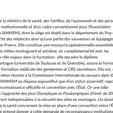
la ministre de la santé, des familles, de l'autonomie et des per
institutionnelle et d'un cadre conventionnel pour l'Association
 (ANMSM), dont le siège est établi dans le département du Puy
é des médecins ainsi qu'une partie des sauveteurs et équipage
 France. Elle constitue une ressource opérationnelle essentielle
 en milieu montagnard et extrême, en complémentarité avec les
rôle majeur dans la formation : elle encadre le diplôme
ntagne (universités de Toulouse et de Grenoble), assure la form
a formation médicale des gendarmes et CRS sauveteurs. Elle est,
gration récente à la Commission internationale du secours alpin (
, l'ANMSM ne dispose aujourd'hui que d'un statut associatif, rep
onnaissance officielle ni convention avec l'État. Or une telle
à l'approche des jeux Olympiques et Paralympiques d'hiver de 20
t indispensables à la sécurité des sites en montagne. Un dossi
e la santé concernant la mise en place d'une convention entre l'É
lle entend donner à cette demande de reconnaissance institution