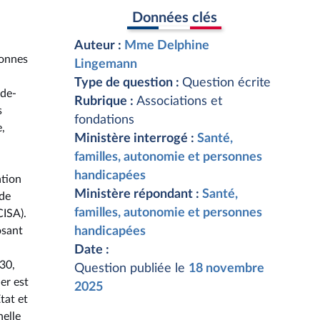
Données clés
Auteur :
Mme Delphine
sonnes
Lingemann
Type de question :
Question écrite
-de-
Rubrique :
Associations et
s
fondations
,
Ministère interrogé :
Santé,
familles, autonomie et personnes
handicapées
ation
Ministère répondant :
Santé,
 de
familles, autonomie et personnes
CISA).
osant
handicapées
Date :
30,
Question publiée le
18 novembre
er est
2025
tat et
nelle