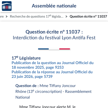
Accèder
Aller au contenu
Aller en bas de la page
Assemblée nationale
à la
page
e
ure
Recherche de questions 17
législature
Question écrite n° 11037
d'accueil
Question écrite n° 11037 :
Interdiction du festival Lyon Antifa Fest
e
17
Législature
Publication de la question au Journal Officiel du
18 novembre 2025, page 9253
Publication de la réponse au Journal Officiel du
23 juin 2026, page 5739
Question de :
Mme Tiffany Joncour
e
Rhône (13
circonscription) - Rassemblement
National
Mme Tiffany Joncour alerte M. le