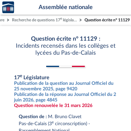
Accèder
Aller au contenu
Aller en bas de la page
Assemblée nationale
à la
page
e
ure
Recherche de questions 17
législature
Question écrite n° 11129
d'accueil
Question écrite n° 11129 :
Incidents recensés dans les collèges et
lycées du Pas-de-Calais
e
17
Législature
Publication de la question au Journal Officiel du
25 novembre 2025, page 9420
Publication de la réponse au Journal Officiel du 2
juin 2026, page 4845
Question renouvelée le 31 mars 2026
Question de :
M. Bruno Clavet
e
Pas-de-Calais (3
circonscription) -
Rassemblement National