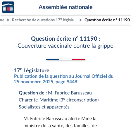
Accèder
Aller au contenu
Aller en bas de la page
Assemblée nationale
à la
page
e
ure
Recherche de questions 17
législature
Question écrite n° 11190
d'accueil
Question écrite n° 11190 :
Couverture vaccinale contre la grippe
e
17
Législature
Publication de la question au Journal Officiel du
25 novembre 2025, page 9448
Question de :
M. Fabrice Barusseau
e
Charente-Maritime (3
circonscription) -
Socialistes et apparentés
M. Fabrice Barusseau alerte Mme la
ministre de la santé, des familles, de