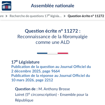
Accèder
Aller au contenu
Aller en bas de la page
Assemblée nationale
à la
page
e
ure
Recherche de questions 17
législature
Question écrite n° 11272
d'accueil
Question écrite n° 11272 :
Reconnaissance de la fibromyalgie
comme une ALD
e
17
Législature
Publication de la question au Journal Officiel du
2 décembre 2025, page 9664
Publication de la réponse au Journal Officiel du
10 mars 2026, page 2212
Question de :
M. Anthony Brosse
e
Loiret (5
circonscription) - Ensemble pour la
République