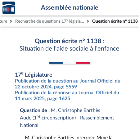
Accèder
Aller au contenu
Aller en bas de la page
Assemblée nationale
à la
page
e
ture
Recherche de questions 17
législature
Question écrite n° 1138
d'accueil
Question écrite n° 1138 :
Situation de l'aide sociale à l'enfance
e
17
Législature
Publication de la question au Journal Officiel du
22 octobre 2024, page 5559
Publication de la réponse au Journal Officiel du
11 mars 2025, page 1625
Question de :
M. Christophe Barthès
re
Aude (1
circonscription) - Rassemblement
National
M. Christophe Barthès interroge Mme la