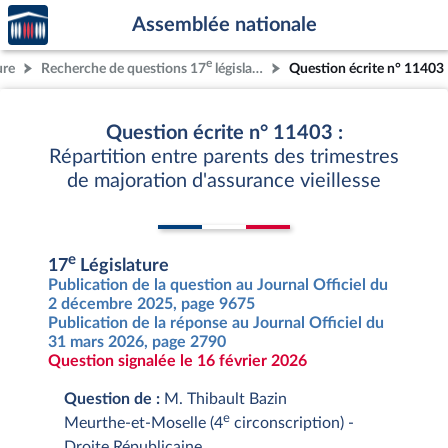
Accèder
Aller au contenu
Aller en bas de la page
Assemblée nationale
à la
page
e
ure
Recherche de questions 17
législature
Question écrite n° 11403
d'accueil
Question écrite n° 11403 :
Répartition entre parents des trimestres
de majoration d'assurance vieillesse
e
17
Législature
Publication de la question au Journal Officiel du
2 décembre 2025, page 9675
Publication de la réponse au Journal Officiel du
31 mars 2026, page 2790
Question signalée le 16 février 2026
Question de :
M. Thibault Bazin
e
Meurthe-et-Moselle (4
circonscription) -
Droite Républicaine