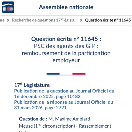
Accèder
Aller au contenu
Aller en bas de la page
Assemblée nationale
à la
page
e
ure
Recherche de questions 17
législature
Question écrite n° 11645
d'accueil
Question écrite n° 11645 :
PSC des agents des GIP :
remboursement de la participation
employeur
e
17
Législature
Publication de la question au Journal Officiel du
16 décembre 2025, page 10182
Publication de la réponse au Journal Officiel du
31 mars 2026, page 2721
Question de :
M. Maxime Amblard
re
Meuse (1
circonscription) - Rassemblement