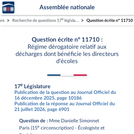
Accèder
Aller au contenu
Aller en bas de la page
Assemblée nationale
à la
page
e
ure
Recherche de questions 17
législature
Question écrite n° 11710
d'accueil
Question écrite n° 11710 :
Régime dérogatoire relatif aux
décharges dont bénéficie les directeurs
d'écoles
e
17
Législature
Publication de la question au Journal Officiel du
16 décembre 2025, page 10186
Publication de la réponse au Journal Officiel du
21 juillet 2026, page 6901
Question de :
Mme Danielle Simonnet
e
Paris (15
circonscription) - Écologiste et