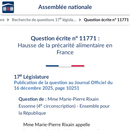
Accèder
Aller au contenu
Aller en bas de la page
Assemblée nationale
à la
page
e
ure
Recherche de questions 17
législature
Question écrite n° 11771
d'accueil
Question écrite n° 11771 :
Hausse de la précarité alimentaire en
France
e
17
Législature
Publication de la question au Journal Officiel du
16 décembre 2025, page 10251
Question de :
Mme Marie-Pierre Rixain
e
Essonne (4
circonscription) - Ensemble pour
la République
Mme Marie-Pierre Rixain appelle