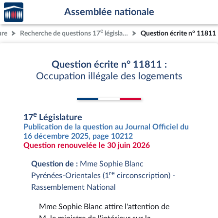
Accèder
Aller au contenu
Aller en bas de la page
Assemblée nationale
à la
page
e
ure
Recherche de questions 17
législature
Question écrite n° 11811
d'accueil
Question écrite n° 11811 :
Occupation illégale des logements
e
17
Législature
Publication de la question au Journal Officiel du
16 décembre 2025, page 10212
Question renouvelée le 30 juin 2026
Question de :
Mme Sophie Blanc
re
Pyrénées-Orientales (1
circonscription) -
Rassemblement National
Mme Sophie Blanc attire l'attention de