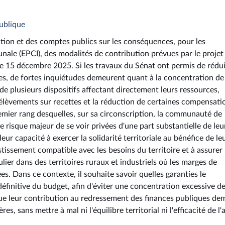
ublique
tion et des comptes publics sur les conséquences, pour les
ale (EPCI), des modalités de contribution prévues par le projet 
le 15 décembre 2025. Si les travaux du Sénat ont permis de rédu
ales, de fortes inquiétudes demeurent quant à la concentration de
de plusieurs dispositifs affectant directement leurs ressources,
lèvements sur recettes et la réduction de certaines compensati
mier rang desquelles, sur sa circonscription, la communauté de
risque majeur de se voir privées d'une part substantielle de leu
r capacité à exercer la solidarité territoriale au bénéfice de le
ssement compatible avec les besoins du territoire et à assurer 
ulier dans des territoires ruraux et industriels où les marges de
s. Dans ce contexte, il souhaite savoir quelles garanties le
finitive du budget, afin d'éviter une concentration excessive d
 que leur contribution au redressement des finances publiques de
s, sans mettre à mal ni l'équilibre territorial ni l'efficacité de l'