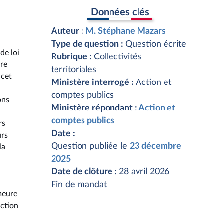
Données clés
Auteur :
M. Stéphane Mazars
Type de question :
Question écrite
de loi
Rubrique :
Collectivités
ire
territoriales
 cet
Ministère interrogé :
Action et
comptes publics
ons
Ministère répondant :
Action et
comptes publics
rs
Date :
urs
Question publiée le
23 décembre
la
2025
Date de clôture :
28 avril 2026
e
Fin de mandat
meure
action