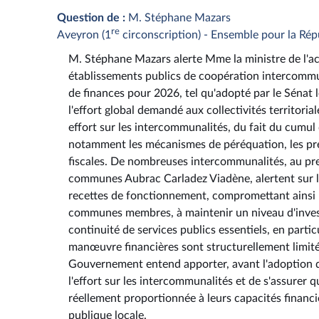
Question de :
M. Stéphane Mazars
re
Aveyron (1
circonscription) - Ensemble pour la Rép
M. Stéphane Mazars alerte Mme la ministre de l'ac
établissements publics de coopération intercommun
de finances pour 2026, tel qu'adopté par le Sénat 
l'effort global demandé aux collectivités territori
effort sur les intercommunalités, du fait du cumul 
notamment les mécanismes de péréquation, les pré
fiscales. De nombreuses intercommunalités, au pre
communes Aubrac Carladez Viadène, alertent sur le 
recettes de fonctionnement, compromettant ainsi leu
communes membres, à maintenir un niveau d'investi
continuité de services publics essentiels, en partic
manœuvre financières sont structurellement limitée
Gouvernement entend apporter, avant l'adoption dé
l'effort sur les intercommunalités et de s'assurer
réellement proportionnée à leurs capacités financière
publique locale.