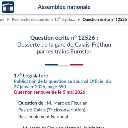
Accèder
Aller au contenu
Aller en bas de la page
Assemblée nationale
à la
page
e
ure
Recherche de questions 17
législature
Question écrite n° 12526
d'accueil
Question écrite n° 12526 :
Desserte de la gare de Calais-Fréthun
par les trains Eurostar
e
17
Législature
Publication de la question au Journal Officiel du
27 janvier 2026, page 590
Question renouvelée le 5 mai 2026
Question de :
M. Marc de Fleurian
e
Pas-de-Calais (7
circonscription) -
Rassemblement National