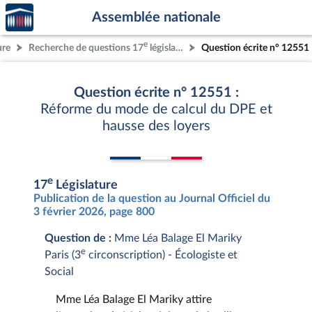
Accèder
Aller au contenu
Aller en bas de la page
Assemblée nationale
à la
page
e
ure
Recherche de questions 17
législature
Question écrite n° 12551
d'accueil
Question écrite n° 12551 :
Réforme du mode de calcul du DPE et
hausse des loyers
e
17
Législature
Publication de la question au Journal Officiel du
3 février 2026, page 800
Question de :
Mme Léa Balage El Mariky
e
Paris (3
circonscription) - Écologiste et
Social
Mme Léa Balage El Mariky attire