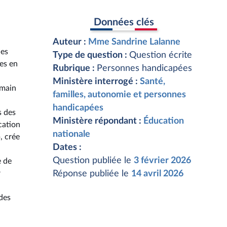
Données clés
Auteur :
Mme Sandrine Lalanne
nes
Type de question :
Question écrite
es en
Rubrique :
Personnes handicapées
Ministère interrogé :
Santé,
umain
familles, autonomie et personnes
handicapées
s des
Ministère répondant :
Éducation
cation
nationale
, crée
Dates :
Question publiée le
3 février 2026
e de
r
Réponse publiée le
14 avril 2026
des