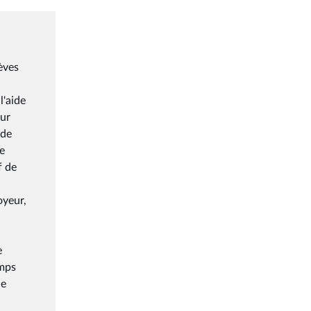
èves
l'aide
sur
 de
de
f de
oyeur,
e
emps
le