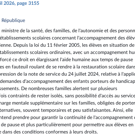
ril 2026, page 3155
a République
ministre de la santé, des familles, de l'autonomie et des person
es établissements scolaires concernant l'accompagnement des élèv
nne. Depuis la loi du 11 février 2005, les élèves en situation de
 établissements scolaires ordinaires, avec un accompagnement h
nforcé ce droit en élargissant l'aide humaine aux temps de pause
 en fauteuil roulant de se rendre à la restauration scolaire dan
ession de la note de service du 24 juillet 2024, relative à l'appli
es demandes d'accompagnement des enfants porteurs de handicap
lissements. De nombreuses familles alertent sur plusieurs
s contraints de rester isolés, sans possibilité d'accès au servic
charge mentale supplémentaire sur les familles, obligées de porte
ternatives, souvent temporaires et peu satisfaisantes. Ainsi, elle
entend prendre pour garantir la continuité de l'accompagnement 
 de pause et plus particulièrement pour permettre aux élèves en
re dans des conditions conformes à leurs droits.