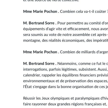
et une source de fierté collective.
Mme Marie Pochon .
Combien cela va-t-il coûter 
M. Bertrand Sorre .
Pour permettre au comité d'or
équipements d'agir vite et efficacement, nous avo
sera soumis au vote de notre assemblée cet après-mid
montagne, des réalités économiques, des impératifs
Mme Marie Pochon .
Combien de milliards d'argen
M. Bertrand Sorre .
Néanmoins, comme ce fut le ca
interrogations, parfois légitimes, subsistent. Auss
calendrier, rappeler les équilibres financiers prévi
environnementaux et de préservation des espaces,
l'État s'engage dans la bonne organisation de ces j
Réussir les Jeux olympiques et paralympiques d'hi
faire rayonner deux grandes régions françaises et, 