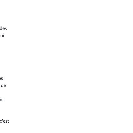
 des
ui
es
 de
nt
c'est