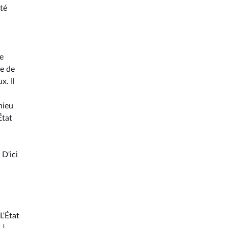
été
je
de de
x. Il
hieu
État
 D'ici
L'État