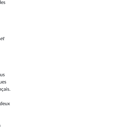
des
et
ous
ues
çais.
 deux
n