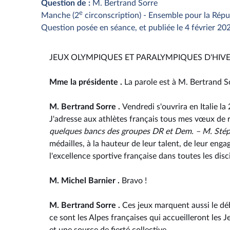
Question de :
M. Bertrand Sorre
e
Manche (2
circonscription) - Ensemble pour la Répu
Question posée en séance, et publiée le 4 février 20
JEUX OLYMPIQUES ET PARALYMPIQUES D'HIV
Mme la présidente .
La parole est à M. Bertrand S
M. Bertrand Sorre .
Vendredi s'ouvrira en Italie l
J'adresse aux athlètes français tous mes vœux de 
quelques bancs des groupes DR et Dem. – M. Stép
médailles, à la hauteur de leur talent, de leur eng
l'excellence sportive française dans toutes les disci
M. Michel Barnier .
Bravo !
M. Bertrand Sorre .
Ces jeux marquent aussi le dé
ce sont les Alpes françaises qui accueilleront les