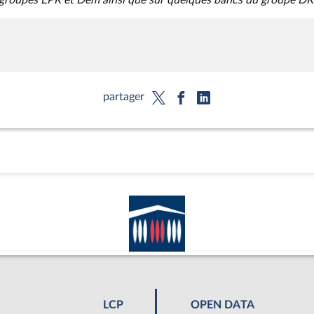
 groupes EPR et Dem ainsi que sur quelques bancs du groupe DR.
partager
LCP
OPEN DATA