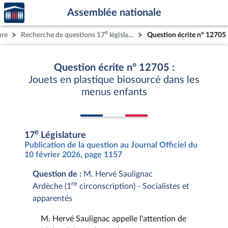
Accèder
Aller au contenu
Aller en bas de la page
Assemblée nationale
à la
page
e
ure
Recherche de questions 17
législature
Question écrite n° 12705
d'accueil
Question écrite n° 12705 :
Jouets en plastique biosourcé dans les
menus enfants
e
17
Législature
Publication de la question au Journal Officiel du
10 février 2026, page 1157
Question de :
M. Hervé Saulignac
re
Ardèche (1
circonscription) - Socialistes et
apparentés
M. Hervé Saulignac appelle l'attention de