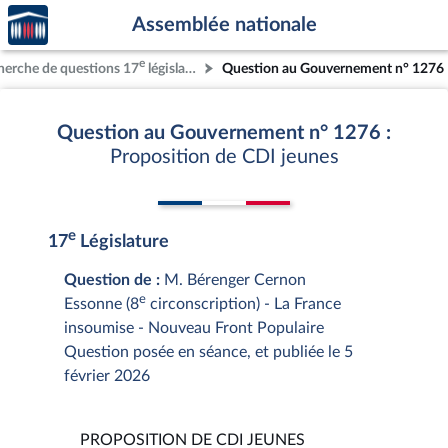
Accèder
Aller au contenu
Aller en bas de la page
Assemblée nationale
à la
page
e
herche de questions 17
législature
Question au Gouvernement n° 1276
d'accueil
Question au Gouvernement n° 1276 :
Proposition de CDI jeunes
e
17
Législature
Question de :
M. Bérenger Cernon
e
Essonne (8
circonscription) - La France
insoumise - Nouveau Front Populaire
Question posée en séance, et publiée le 5
février 2026
PROPOSITION DE CDI JEUNES