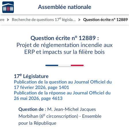
Accèder
Aller au contenu
Aller en bas de la page
Assemblée nationale
à la
page
e
ure
Recherche de questions 17
législature
Question écrite n° 12889
d'accueil
Question écrite n° 12889 :
Projet de réglementation incendie aux
ERP et impacts sur la filière bois
e
17
Législature
Publication de la question au Journal Officiel du
17 février 2026, page 1401
Publication de la réponse au Journal Officiel du
26 mai 2026, page 4613
Question de :
M. Jean-Michel Jacques
e
Morbihan (6
circonscription) - Ensemble
pour la République