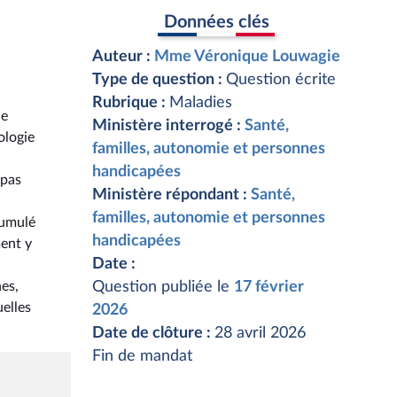
Données clés
Auteur :
Mme Véronique Louwagie
Type de question :
Question écrite
Rubrique :
Maladies
ue
Ministère interrogé :
Santé,
ologie
familles, autonomie et personnes
handicapées
 pas
Ministère répondant :
Santé,
familles, autonomie et personnes
cumulé
handicapées
ment y
Date :
nes,
Question publiée le
17 février
uelles
2026
Date de clôture :
28 avril 2026
Fin de mandat