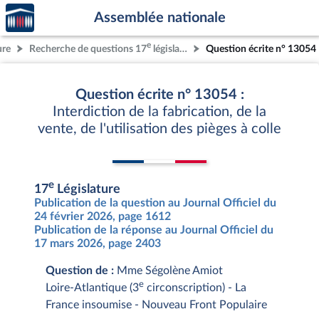
Accèder
Aller au contenu
Aller en bas de la page
Assemblée nationale
à la
page
e
ure
Recherche de questions 17
législature
Question écrite n° 13054
d'accueil
Question écrite n° 13054 :
Interdiction de la fabrication, de la
vente, de l'utilisation des pièges à colle
e
17
Législature
Publication de la question au Journal Officiel du
24 février 2026, page 1612
Publication de la réponse au Journal Officiel du
17 mars 2026, page 2403
Question de :
Mme Ségolène Amiot
e
Loire-Atlantique (3
circonscription) - La
France insoumise - Nouveau Front Populaire