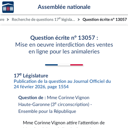
Accèder
Aller au contenu
Aller en bas de la page
Assemblée nationale
à la
page
e
ure
Recherche de questions 17
législature
Question écrite n° 13057
d'accueil
Question écrite n° 13057 :
Mise en oeuvre interdiction des ventes
en ligne pour les animaleries
e
17
Législature
Publication de la question au Journal Officiel du
24 février 2026, page 1554
Question de :
Mme Corinne Vignon
e
Haute-Garonne (3
circonscription) -
Ensemble pour la République
Mme Corinne Vignon attire l'attention de