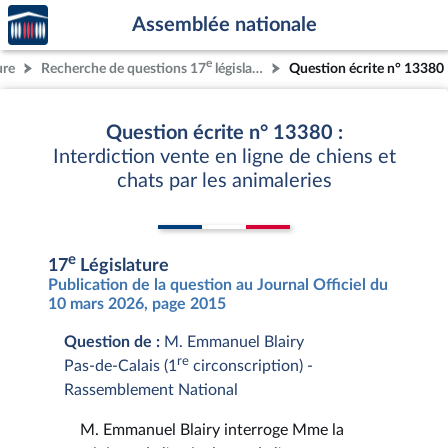
Accèder
Aller au contenu
Aller en bas de la page
Assemblée nationale
à la
page
e
ure
Recherche de questions 17
législature
Question écrite n° 13380
d'accueil
Question écrite n° 13380 :
Interdiction vente en ligne de chiens et
chats par les animaleries
e
17
Législature
Publication de la question au Journal Officiel du
10 mars 2026, page 2015
Question de :
M. Emmanuel Blairy
re
Pas-de-Calais (1
circonscription) -
Rassemblement National
M. Emmanuel Blairy interroge Mme la