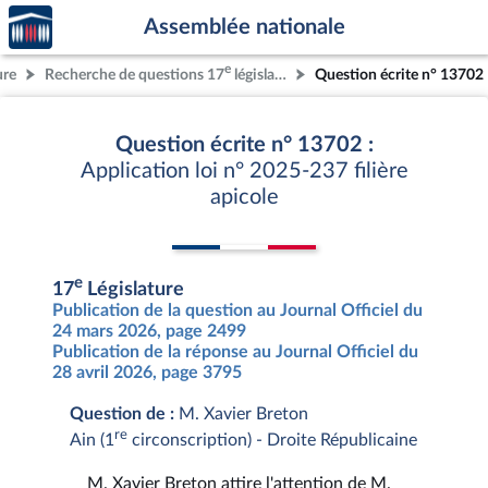
Accèder
Aller au contenu
Aller en bas de la page
Assemblée nationale
à la
page
e
ure
Recherche de questions 17
législature
Question écrite n° 13702
d'accueil
Question écrite n° 13702 :
Application loi n° 2025-237 filière
apicole
e
17
Législature
Publication de la question au Journal Officiel du
24 mars 2026, page 2499
Publication de la réponse au Journal Officiel du
28 avril 2026, page 3795
Question de :
M. Xavier Breton
re
Ain (1
circonscription) - Droite Républicaine
M. Xavier Breton attire l'attention de M.