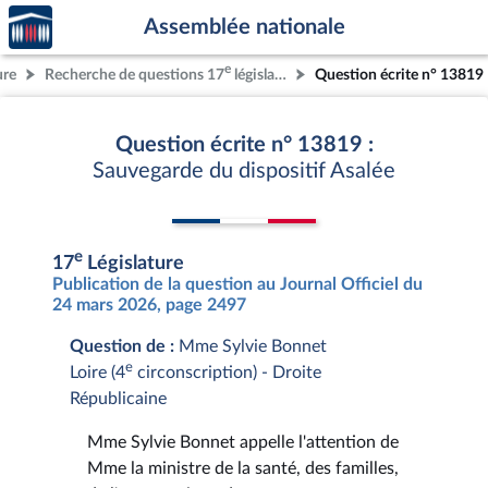
Accèder
Aller au contenu
Aller en bas de la page
Assemblée nationale
à la
page
e
ure
Recherche de questions 17
législature
Question écrite n° 13819
d'accueil
Question écrite n° 13819 :
Sauvegarde du dispositif Asalée
e
17
Législature
Publication de la question au Journal Officiel du
24 mars 2026, page 2497
Question de :
Mme Sylvie Bonnet
e
Loire (4
circonscription) - Droite
Républicaine
Mme Sylvie Bonnet appelle l'attention de
Mme la ministre de la santé, des familles,