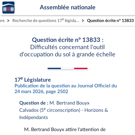
Accèder
Aller au contenu
Aller en bas de la page
Assemblée nationale
à la
page
e
ure
Recherche de questions 17
législature
Question écrite n° 13833
d'accueil
Question écrite n° 13833 :
Difficultés concernant l'outil
d'occupation du sol à grande échelle
e
17
Législature
Publication de la question au Journal Officiel du
24 mars 2026, page 2502
Question de :
M. Bertrand Bouyx
e
Calvados (5
circonscription) - Horizons &
Indépendants
M. Bertrand Bouyx attire l'attention de