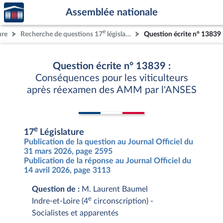
Accèder
Aller au contenu
Aller en bas de la page
Assemblée nationale
à la
page
e
ure
Recherche de questions 17
législature
Question écrite n° 13839
d'accueil
Question écrite n° 13839 :
Conséquences pour les viticulteurs
après réexamen des AMM par l'ANSES
e
17
Législature
Publication de la question au Journal Officiel du
31 mars 2026, page 2595
Publication de la réponse au Journal Officiel du
14 avril 2026, page 3113
Question de :
M. Laurent Baumel
e
Indre-et-Loire (4
circonscription) -
Socialistes et apparentés