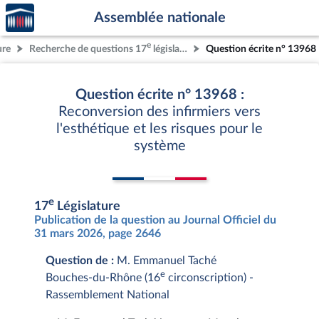
Accèder
Aller au contenu
Aller en bas de la page
Assemblée nationale
à la
page
e
ure
Recherche de questions 17
législature
Question écrite n° 13968
d'accueil
Question écrite n° 13968 :
Reconversion des infirmiers vers
l'esthétique et les risques pour le
système
e
17
Législature
Publication de la question au Journal Officiel du
31 mars 2026, page 2646
Question de :
M. Emmanuel Taché
e
Bouches-du-Rhône (16
circonscription) -
Rassemblement National