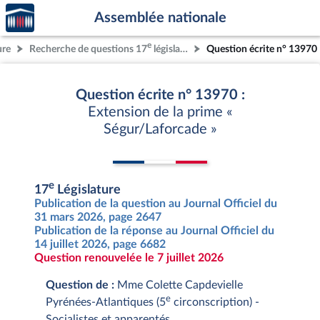
Accèder
Aller au contenu
Aller en bas de la page
Assemblée nationale
à la
page
e
ure
Recherche de questions 17
législature
Question écrite n° 13970
d'accueil
Question écrite n° 13970 :
Extension de la prime «
Ségur/Laforcade »
e
17
Législature
Publication de la question au Journal Officiel du
31 mars 2026, page 2647
Publication de la réponse au Journal Officiel du
14 juillet 2026, page 6682
Question renouvelée le 7 juillet 2026
Question de :
Mme Colette Capdevielle
e
Pyrénées-Atlantiques (5
circonscription) -
Socialistes et apparentés