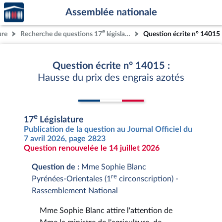
Accèder
Aller au contenu
Aller en bas de la page
Assemblée nationale
à la
page
e
ure
Recherche de questions 17
législature
Question écrite n° 14015
d'accueil
Question écrite n° 14015 :
Hausse du prix des engrais azotés
e
17
Législature
Publication de la question au Journal Officiel du
7 avril 2026, page 2823
Question renouvelée le 14 juillet 2026
Question de :
Mme Sophie Blanc
re
Pyrénées-Orientales (1
circonscription) -
Rassemblement National
Mme Sophie Blanc attire l'attention de