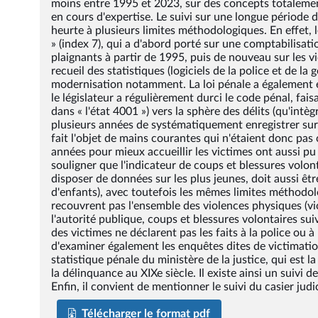
moins entre 1995 et 2023, sur des concepts totalemen
en cours d'expertise. Le suivi sur une longue période 
heurte à plusieurs limites méthodologiques. En effet, 
» (index 7), qui a d'abord porté sur une comptabilisatio
plaignants à partir de 1995, puis de nouveau sur les vi
recueil des statistiques (logiciels de la police et de l
modernisation notamment. La loi pénale a également é
le législateur a régulièrement durci le code pénal, fai
dans « l'état 4001 ») vers la sphère des délits (qu'intè
plusieurs années de systématiquement enregistrer sur p
fait l'objet de mains courantes qui n'étaient donc pas 
années pour mieux accueillir les victimes ont aussi pu 
souligner que l'indicateur de coups et blessures volon
disposer de données sur les plus jeunes, doit aussi êt
d'enfants), avec toutefois les mêmes limites méthodolo
recouvrent pas l'ensemble des violences physiques (vi
l'autorité publique, coups et blessures volontaires sui
des victimes ne déclarent pas les faits à la police ou
d'examiner également les enquêtes dites de victimation
statistique pénale du ministère de la justice, qui est 
la délinquance au XIXe siècle. Il existe ainsi un suivi 
Enfin, il convient de mentionner le suivi du casier judi
Télécharger le format pdf