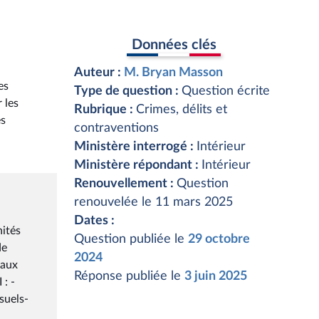
Données clés
Auteur :
M. Bryan Masson
es
Type de question :
Question écrite
 les
Rubrique :
Crimes, délits et
es
contraventions
Ministère interrogé :
Intérieur
Ministère répondant :
Intérieur
Renouvellement :
Question
renouvelée le 11 mars 2025
Dates :
nités
Question publiée le
29 octobre
de
2024
 aux
Réponse publiée le
3 juin 2025
 : -
suels-