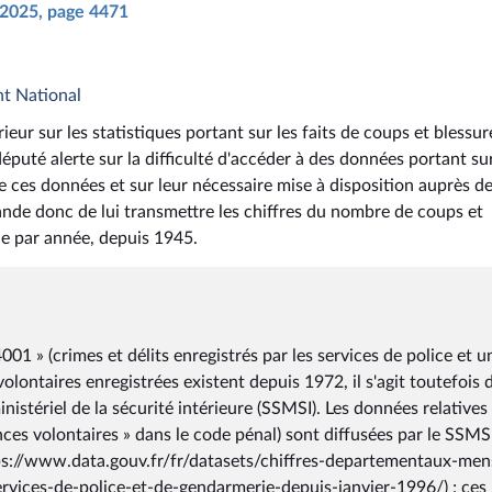
n 2025, page 4471
nt National
eur sur les statistiques portant sur les faits de coups et blessur
puté alerte sur la difficulté d'accéder à des données portant sur
 de ces données et sur leur nécessaire mise à disposition auprès d
ande donc de lui transmettre les chiffres du nombre de coups et
nce par année, depuis 1945.
4001 » (crimes et délits enregistrés par les services de police et u
lontaires enregistrées existent depuis 1972, il s'agit toutefois 
inistériel de la sécurité intérieure (SSMSI). Les données relatives
nces volontaires » dans le code pénal) sont diffusées par le SSMSI
tps://www.data.gouv.fr/fr/datasets/chiffres-departementaux-men
services-de-police-et-de-gendarmerie-depuis-janvier-1996/) ; ces