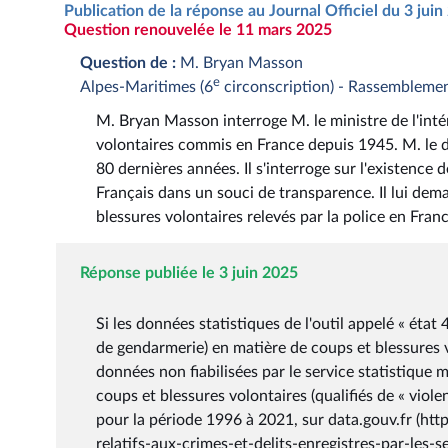
Publication de la réponse au Journal Officiel du 3 jui
Question renouvelée le 11 mars 2025
Question de :
M. Bryan Masson
e
Alpes-Maritimes (6
circonscription) - Rassembleme
M. Bryan Masson interroge M. le ministre de l'intéri
volontaires commis en France depuis 1945. M. le dé
80 dernières années. Il s'interroge sur l'existence
Français dans un souci de transparence. Il lui dem
blessures volontaires relevés par la police en Fra
Réponse publiée le 3 juin 2025
Si les données statistiques de l'outil appelé « état 
de gendarmerie) en matière de coups et blessures vo
données non fiabilisées par le service statistique m
coups et blessures volontaires (qualifiés de « viole
pour la période 1996 à 2021, sur data.gouv.fr (ht
relatifs-aux-crimes-et-delits-enregistres-par-les-