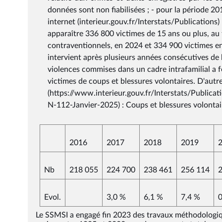
données sont non fiabilisées ; - pour la période 20
internet (interieur.gouv.fr/Interstats/Publications) 
apparaître 336 800 victimes de 15 ans ou plus, au t
contraventionnels, en 2024 et 334 900 victimes en 
intervient après plusieurs années consécutives de 
violences commises dans un cadre intrafamilial a 
victimes de coups et blessures volontaires. D'autr
(https://www.interieur.gouv.fr/Interstats/Publica
N-112-Janvier-2025) : Coups et blessures volontai
2016
2017
2018
2019
Nb
218 055
224 700
238 461
256 114
Evol.
3,0 %
6,1 %
7,4 %
0
Le SSMSI a engagé fin 2023 des travaux méthodologique