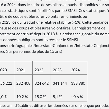
16 à 2024, dans le cadre de ses bilans annuels, disponibles sur so
; ces statistiques sont fiabilisées par le SSMSI. Ces statistiques 
itre de coups et blessures volontaires, criminels ou
2023, ce qui traduit une relative stabilité (+1%) Cette tendance
hausse des coups et blessures volontaires. L'enregistrement de
fortement contribué depuis 2018 à la croissance globale du nom
es données publiques sont livrées par le SSMSI
tions-et-infographies/Interstats-Conjoncture/Interstats-Conjonc
res (sur personnes de plus de 15 ans)
2020
2021
2022
2023
2024
256 222
282 408
324 642
341 144
338 980
,0 %
10,2 %
15,0 %
5,1 %
- 0,6 %
s afin d'établir et diffuser les données sur une longue période,