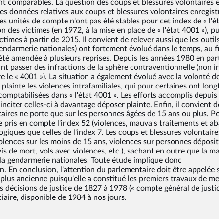
t comparables. La question des coups et blessures volontaires 
des données relatives aux coups et blessures volontaires enregist
les unités de compte n'ont pas été stables pour cet index de « l'é
n des victimes (en 1972, à la mise en place de « l'état 4001 »), pu
ctimes à partir de 2015. Il convient de relever aussi que les outil
a gendarmerie nationales) ont fortement évolué dans le temps, au fi
té amendée à plusieurs reprises. Depuis les années 1980 en parti
sant passer des infractions de la sphère contraventionnelle (non i
gre le « 4001 »). La situation a également évolué avec la volonté d
lainte les violences intrafamiliales, qui pour certaines ont lon
comptabilisées dans « l'état 4001 ». Les efforts accomplis depuis
inciter celles-ci à davantage déposer plainte. Enfin, il convient d
taires ne porte que sur les personnes âgées de 15 ans ou plus. P
re pris en compte l'index 52 (violences, mauvais traitements et 
giques que celles de l'index 7. Les coups et blessures volontaire
olences sur les moins de 15 ans, violences sur personnes déposit
vis de mort, vols avec violences, etc.), sachant en outre que la ma
 à la gendarmerie nationales. Toute étude implique donc
. En conclusion, l'attention du parlementaire doit être appelée s
la plus ancienne puisqu'elle a constitué les premiers travaux de m
des décisions de justice de 1827 à 1978 (« compte général de justic
ciaire, disponible de 1984 à nos jours.