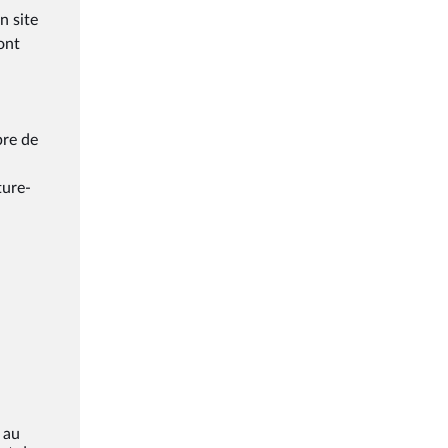
n site
font
bre de
ture-
 au