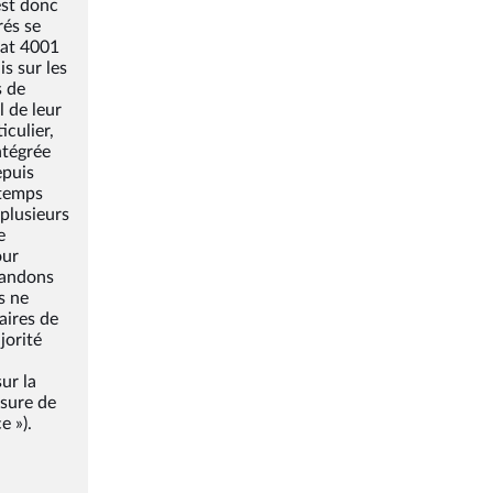
est donc
rés se
tat 4001
is sur les
s de
l de leur
culier,
ntégrée
epuis
gtemps
 plusieurs
e
our
abandons
s ne
aires de
jorité
ur la
esure de
e »).