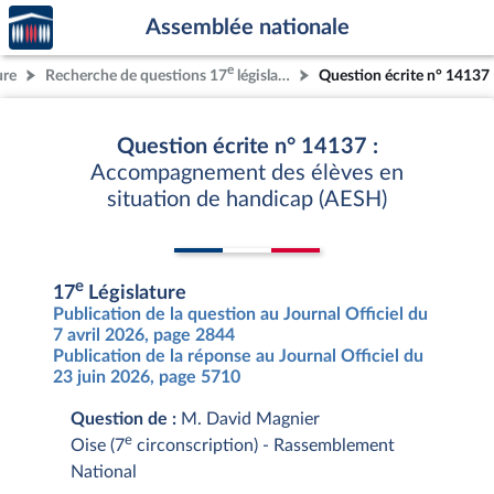
Accèder
Aller au contenu
Aller en bas de la page
Assemblée nationale
à la
page
e
ure
Recherche de questions 17
législature
Question écrite n° 14137
d'accueil
Question écrite n° 14137 :
Accompagnement des élèves en
situation de handicap (AESH)
e
17
Législature
Publication de la question au Journal Officiel du
7 avril 2026, page 2844
Publication de la réponse au Journal Officiel du
23 juin 2026, page 5710
Question de :
M. David Magnier
e
Oise (7
circonscription) - Rassemblement
National