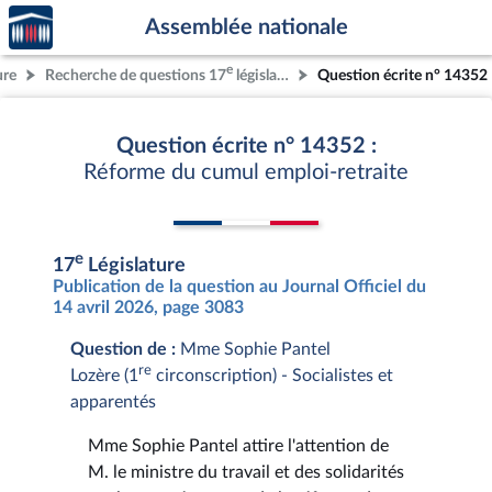
Accèder
Aller au contenu
Aller en bas de la page
Assemblée nationale
à la
page
e
ure
Recherche de questions 17
législature
Question écrite n° 14352
d'accueil
Question écrite n° 14352 :
Réforme du cumul emploi-retraite
e
17
Législature
Publication de la question au Journal Officiel du
14 avril 2026, page 3083
Question de :
Mme Sophie Pantel
re
Lozère (1
circonscription) - Socialistes et
apparentés
Mme Sophie Pantel attire l'attention de
M. le ministre du travail et des solidarités