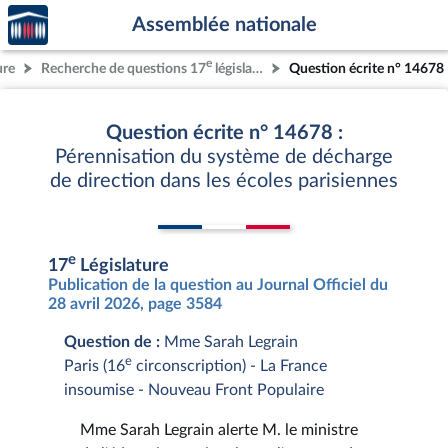
Accèder
Aller au contenu
Aller en bas de la page
Assemblée nationale
à la
page
e
ure
Recherche de questions 17
législature
Question écrite n° 14678
d'accueil
Question écrite n° 14678 :
Pérennisation du système de décharge
de direction dans les écoles parisiennes
e
17
Législature
Publication de la question au Journal Officiel du
28 avril 2026, page 3584
Question de :
Mme Sarah Legrain
e
Paris (16
circonscription) - La France
insoumise - Nouveau Front Populaire
Mme Sarah Legrain alerte M. le ministre