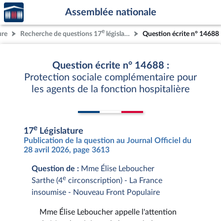
Accèder
Aller au contenu
Aller en bas de la page
Assemblée nationale
à la
page
e
ure
Recherche de questions 17
législature
Question écrite n° 14688
d'accueil
Question écrite n° 14688 :
Protection sociale complémentaire pour
les agents de la fonction hospitalière
e
17
Législature
Publication de la question au Journal Officiel du
28 avril 2026, page 3613
Question de :
Mme Élise Leboucher
e
Sarthe (4
circonscription) - La France
insoumise - Nouveau Front Populaire
Mme Élise Leboucher appelle l'attention