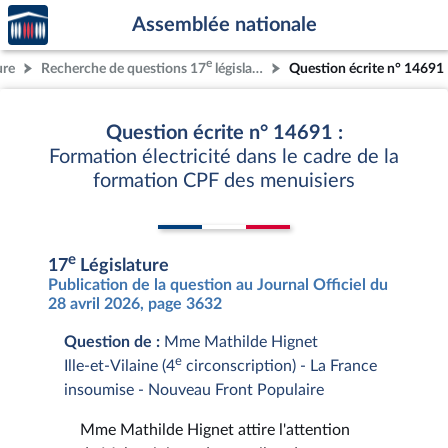
Accèder
Aller au contenu
Aller en bas de la page
Assemblée nationale
à la
page
e
ure
Recherche de questions 17
législature
Question écrite n° 14691
d'accueil
Question écrite n° 14691 :
Formation électricité dans le cadre de la
formation CPF des menuisiers
e
17
Législature
Publication de la question au Journal Officiel du
28 avril 2026, page 3632
Question de :
Mme Mathilde Hignet
e
Ille-et-Vilaine (4
circonscription) - La France
insoumise - Nouveau Front Populaire
Mme Mathilde Hignet attire l'attention