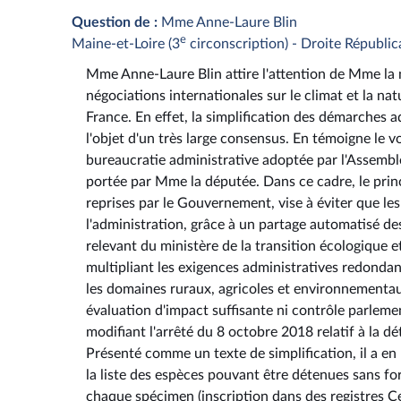
Question de :
Mme Anne-Laure Blin
e
Maine-et-Loire (3
circonscription) - Droite Républic
Mme Anne-Laure Blin attire l'attention de Mme la mi
négociations internationales sur le climat et la na
France. En effet, la simplification des démarches a
l'objet d'un très large consensus. En témoigne le vot
bureaucratie administrative adoptée par l'Assemblée
portée par Mme la députée. Dans ce cadre, le prin
reprises par le Gouvernement, vise à éviter que le
l'administration, grâce à un partage automatisé des
relevant du ministère de la transition écologique et
multipliant les exigences administratives redondan
les domaines ruraux, agricoles et environnementaux
évaluation d'impact suffisante ni contrôle parlemen
modifiant l'arrêté du 8 octobre 2018 relatif à la d
Présenté comme un texte de simplification, il a en 
la liste des espèces pouvant être détenues sans fo
chaque spécimen (inscription dans des registres Cer