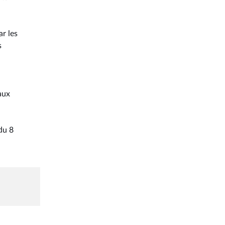
ar les
s
aux
du 8