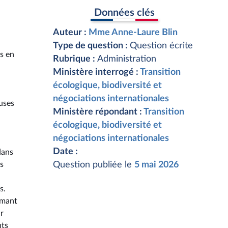
Données clés
Auteur :
Mme Anne-Laure Blin
Type de question :
Question écrite
es en
Rubrique :
Administration
Ministère interrogé :
Transition
écologique, biodiversité et
négociations internationales
uses
Ministère répondant :
Transition
écologique, biodiversité et
négociations internationales
Date :
dans
ns
Question publiée le
5 mai 2026
s.
imant
ur
nts