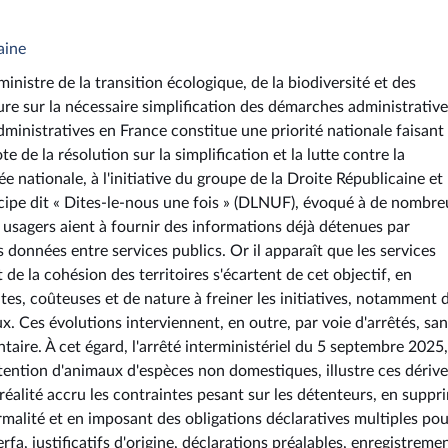
aine
nistre de la transition écologique, de la biodiversité et des
ture sur la nécessaire simplification des démarches administrativ
dministratives en France constitue une priorité nationale faisant
e de la résolution sur la simplification et la lutte contre la
 nationale, à l'initiative du groupe de la Droite Républicaine et
cipe dit « Dites-le-nous une fois » (DLNUF), évoqué à de nombre
s usagers aient à fournir des informations déjà détenues par
 données entre services publics. Or il apparaît que les services
 de la cohésion des territoires s'écartent de cet objectif, en
tes, coûteuses et de nature à freiner les initiatives, notamment 
. Ces évolutions interviennent, en outre, par voie d'arrêtés, sa
taire. À cet égard, l'arrêté interministériel du 5 septembre 2025,
étention d'animaux d'espèces non domestiques, illustre ces dérive
réalité accru les contraintes pesant sur les détenteurs, en suppr
rmalité et en imposant des obligations déclaratives multiples po
fa, justificatifs d'origine, déclarations préalables, enregistreme