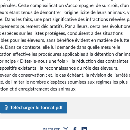
t pénales. Cette complexification s'accompagne, de surcroît, d'un
urs étant tenus de démontrer l'origine licite de leurs animaux, y
. Dans les faits, une part significative des infractions relevées p
ements purement déclaratifs. Par ailleurs, certaines évolution
s espèces sur les listes protégées, conduisent à des situations
ibles pour les éleveurs, sans bénéfice évident en matière de lutte
ité. Dans ce contexte, elle lui demande dans quelle mesure le
tion effective les procédures applicables à la détention d'anim
incipe « Dites-le-nous une fois » ; la réduction des contraintes
positifs existants ; la reconnaissance du rôle des éleveurs,
veur de conservation ; et, le cas échéant, la révision de l'arrêté 
ité, de limiter le nombre d'espèces soumises aux régimes les plus
cation et d'enregistrement des animaux.
Télécharger le format pdf
partager