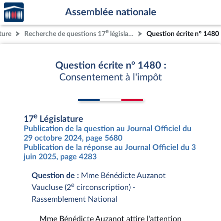
Accèder
Aller au contenu
Aller en bas de la page
Assemblée nationale
à la
page
e
ture
Recherche de questions 17
législature
Question écrite n° 1480
d'accueil
Question écrite n° 1480 :
Consentement à l'impôt
e
17
Législature
Publication de la question au Journal Officiel du
29 octobre 2024, page 5680
Publication de la réponse au Journal Officiel du 3
juin 2025, page 4283
Question de :
Mme Bénédicte Auzanot
e
Vaucluse (2
circonscription) -
Rassemblement National
Mme Bénédicte Auzanot attire l'attention