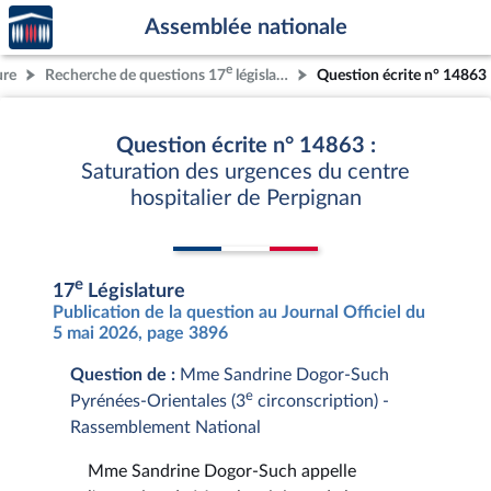
Accèder
Aller au contenu
Aller en bas de la page
Assemblée nationale
à la
page
e
ure
Recherche de questions 17
législature
Question écrite n° 14863
d'accueil
Question écrite n° 14863 :
Saturation des urgences du centre
hospitalier de Perpignan
e
17
Législature
Publication de la question au Journal Officiel du
5 mai 2026, page 3896
Question de :
Mme Sandrine Dogor-Such
e
Pyrénées-Orientales (3
circonscription) -
Rassemblement National
Mme Sandrine Dogor-Such appelle