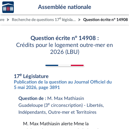
Accèder
Aller au contenu
Aller en bas de la page
Assemblée nationale
à la
page
e
ure
Recherche de questions 17
législature
Question écrite n° 14908
d'accueil
Question écrite n° 14908 :
Crédits pour le logement outre-mer en
2026 (LBU)
e
17
Législature
Publication de la question au Journal Officiel du
5 mai 2026, page 3891
Question de :
M. Max Mathiasin
e
Guadeloupe (3
circonscription) - Libertés,
Indépendants, Outre-mer et Territoires
M. Max Mathiasin alerte Mme la