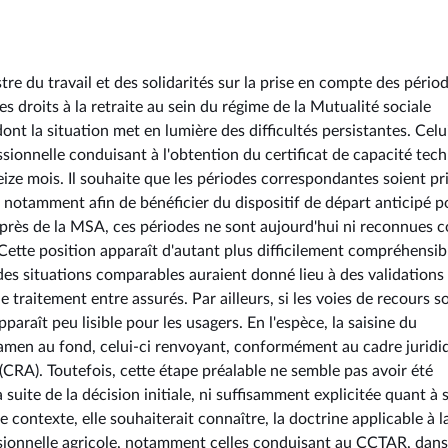
tre du travail et des solidarités sur la prise en compte des pério
s droits à la retraite au sein du régime de la Mutualité sociale
dont la situation met en lumière des difficultés persistantes. Celui
ssionnelle conduisant à l'obtention du certificat de capacité tec
eize mois. Il souhaite que les périodes correspondantes soient pr
e, notamment afin de bénéficier du dispositif de départ anticipé p
uprès de la MSA, ces périodes ne sont aujourd'hui ni reconnues
 Cette position apparaît d'autant plus difficilement compréhensib
des situations comparables auraient donné lieu à des validations
e traitement entre assurés. Par ailleurs, si les voies de recours s
paraît peu lisible pour les usagers. En l'espèce, la saisine du
xamen au fond, celui-ci renvoyant, conformément au cadre juridi
(CRA). Toutefois, cette étape préalable ne semble pas avoir été
 suite de la décision initiale, ni suffisamment explicitée quant à 
contexte, elle souhaiterait connaître, la doctrine applicable à l
sionnelle agricole, notamment celles conduisant au CCTAR, dans