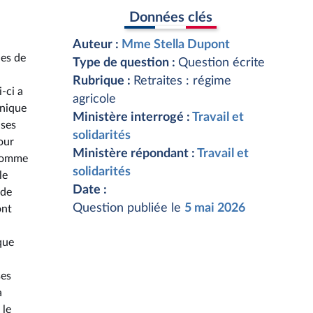
Données clés
Auteur :
Mme Stella Dupont
des de
Type de question :
Question écrite
Rubrique :
Retraites : régime
-ci a
agricole
hnique
Ministère interrogé :
Travail et
ises
solidarités
our
Ministère répondant :
Travail et
 comme
solidarités
le
Date :
 de
Question publiée le
5 mai 2026
ont
que
ses
a
 le